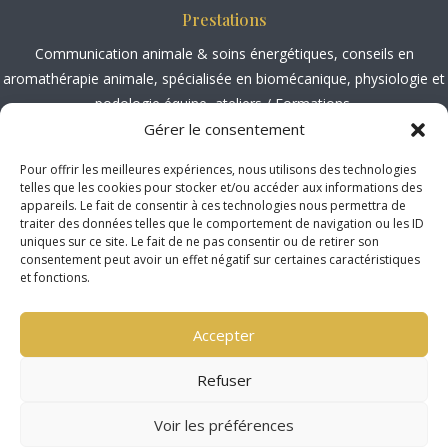
Prestations
Communication animale
&
soins énergétiques
, conseils en
aromathérapie animale
, spécialisée en
biomécanique, physiologie et
podologie équine
,
ateliers / Formations.
Gérer le consentement
Société Médiation Professionnelle
Pour offrir les meilleures expériences, nous utilisons des technologies
http://www.mediateur-consommation-smp.fr
telles que les cookies pour stocker et/ou accéder aux informations des
appareils. Le fait de consentir à ces technologies nous permettra de
2 Rue Marc Sangnier, 33130 Bègle
s
traiter des données telles que le comportement de navigation ou les ID
uniques sur ce site. Le fait de ne pas consentir ou de retirer son
Localisation
consentement peut avoir un effet négatif sur certaines caractéristiques
et fonctions.
Déplacements dans l’aube.
Concernant la Marne, la Haute-Marne et l’Yonne, je dois organiser
Accepter
des tournées ( 3 animaux minimum )
Séances et formations possibles en Isère, date à convenir ensemble.
Refuser
Copyright © 2026 All Rights Reserved.
N’hésitez pas à me contacter via le
formulaire de contact
Mentions légales
|
Politique de protection des données
|
CGV
Voir les préférences