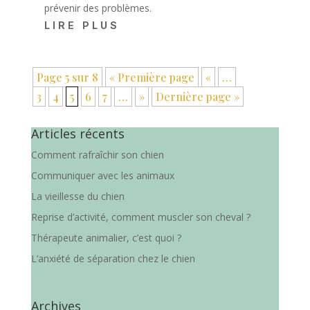
prévenir des problèmes.
LIRE PLUS
Page 5 sur 8
« Première page
«
…
3
4
5
6
7
…
»
Dernière page »
Articles récents
Comment rafraîchir son chien
Communiquer avec les animaux
La vieillesse du chien
Reprise d’activité, comment muscler son cheval ?
Thérapeute animalier, c’est quoi ?
L’anxiété de séparation chez le chien
Archives