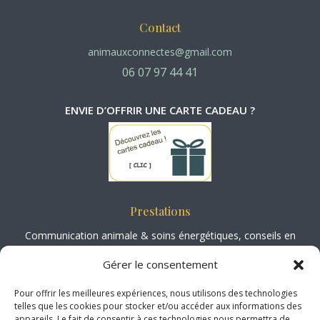
Contact
animauxconnectes@gmail.com
06 07 97 44 41
ENVIE D’OFFRIR UNE CARTE CADEAU ?
Prestations
Communication animale
&
soins énergétiques
, conseils en
aromathérapie animale
, spécialisée en
biomécanique, physiologie et
Gérer le consentement
podologie équine
,
ateliers / Formations.
Pour offrir les meilleures expériences, nous utilisons des technologies
telles que les cookies pour stocker et/ou accéder aux informations des
Société Médiation Professionnelle
appareils. Le fait de consentir à ces technologies nous permettra de