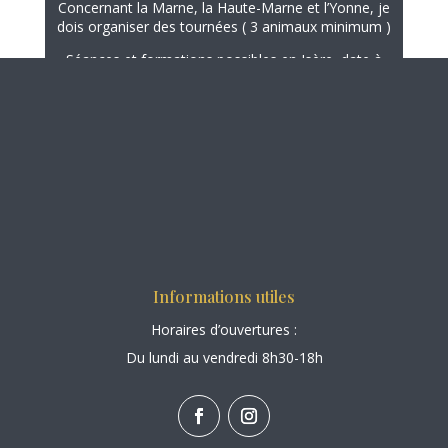
Concernant la Marne, la Haute-Marne et l’Yonne, je
dois organiser des tournées ( 3 animaux minimum )
Séances et formations possibles en Isère, date à
convenir ensemble.
N’hésitez pas à me contacter via le
formulaire de
contact
Copyright © 2026 All Rights Reserved.
Mentions légales
|
Politique de confidentialité
|
CGV
Informations utiles
Horaires d’ouvertures :
Du lundi au vendredi 8h30-18h