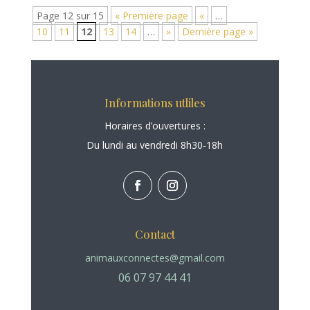
Page 12 sur 15
« Première page
«
…
10
11
12
13
14
…
»
Dernière page »
Informations utliles
Horaires d’ouvertures :
Du lundi au vendredi 8h30-18h
Contact
animauxconnectes@gmail.com
06 07 97 44 41