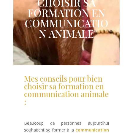
CHOISIR SA
FORMATION EN
COMMUNICATIO
N ANIMALE
Mes conseils pour bien
choisir sa formation en
communication animale
:
Beaucoup de personnes aujourd’hui
souhaitent se former à la
communication