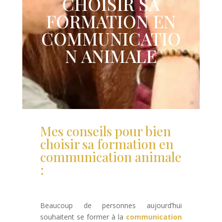
CHOISIR SA
FORMATION EN
COMMUNICATIO
N ANIMALE
Mes conseils pour bien
choisir sa formation en
communication animale
:
Beaucoup de personnes aujourd’hui
souhaitent se former à la
communication