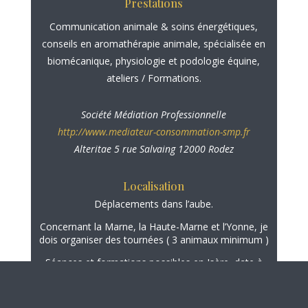
Prestations
Communication animale
&
soins énergétiques
,
conseils en
aromathérapie animale
, spécialisée en
biomécanique, physiologie et podologie équine
,
ateliers / Formations.
Société Médiation Professionnelle
http://www.mediateur-consommation-smp.fr
Alteritae 5 rue Salvaing 12000 Rodez
Localisation
Déplacements dans l’aube.
Concernant la Marne, la Haute-Marne et l’Yonne, je
dois organiser des tournées ( 3 animaux minimum )
Séances et formations possibles en Isère, date à
convenir ensemble.
N’hésitez pas à me contacter via le
formulaire de