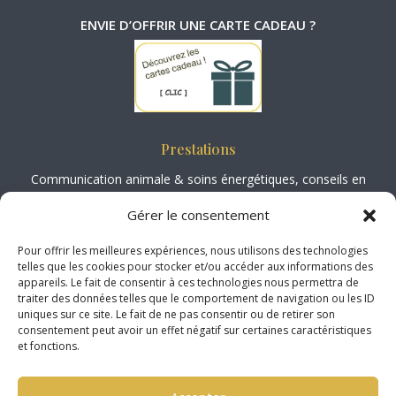
ENVIE D’OFFRIR UNE CARTE CADEAU ?
Prestations
Communication animale
&
soins énergétiques
, conseils en
aromathérapie animale
, spécialisée en
biomécanique, physiologie et
Gérer le consentement
podologie équine
,
ateliers / Formations.
Pour offrir les meilleures expériences, nous utilisons des technologies
telles que les cookies pour stocker et/ou accéder aux informations des
Société Médiation Professionnelle
appareils. Le fait de consentir à ces technologies nous permettra de
http://www.mediateur-consommation-smp.fr
traiter des données telles que le comportement de navigation ou les ID
2 Rue Marc Sangnier, 33130 Bègle
s
uniques sur ce site. Le fait de ne pas consentir ou de retirer son
consentement peut avoir un effet négatif sur certaines caractéristiques
et fonctions.
Localisation
Déplacements dans l’aube.