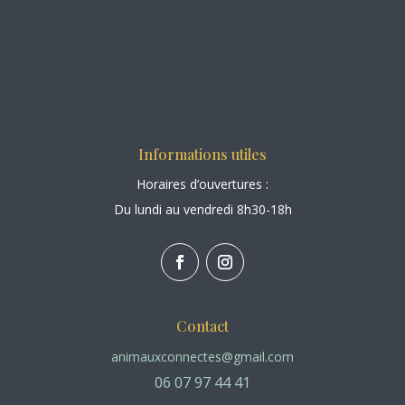
contact
Copyright © 2026 All Rights Reserved.
Mentions légales
|
Politique de confidentialité
|
CGV
Informations utiles
Horaires d’ouvertures :
Du lundi au vendredi 8h30-18h
Contact
animauxconnectes@gmail.com
06 07 97 44 41