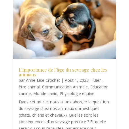
L’importance de l’âge du sevrage chez les
animaux :
par
Anne-Lise Crochet
|
Août 1, 2023
|
Bien-
être animal
,
Communication Animale
,
Education
canine
,
Monde canin
,
Physiologie équine
Dans cet article, nous allons aborder la question
du sevrage chez nos animaux domestiques
(chats, chiens et chevaux). Quelles sont les
conséquences d’un sevrage précoce ? Et quelle
serait du coup l’âge idéal par espèce pour