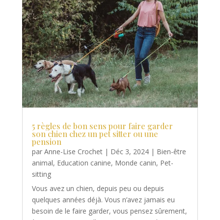
5 règles de bon sens pour faire garder
son chien chez un pet sitter ou une
pension
par
Anne-Lise Crochet
|
Déc 3, 2024
|
Bien-être
animal
,
Education canine
,
Monde canin
,
Pet-
sitting
Vous avez un chien, depuis peu ou depuis
quelques années déjà. Vous n’avez jamais eu
besoin de le faire garder, vous pensez sûrement,