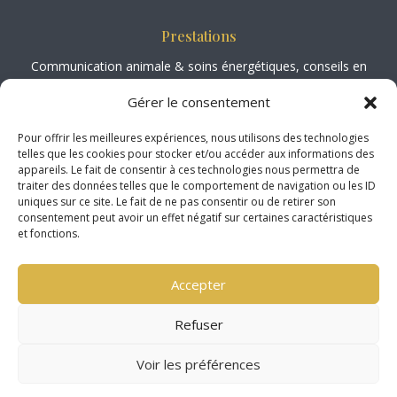
Prestations
Communication animale
&
soins énergétiques
, conseils en
aromathérapie animale
, spécialisée en
biomécanique, physiologie et
Gérer le consentement
podologie équine
,
ateliers / Formations.
Pour offrir les meilleures expériences, nous utilisons des technologies
telles que les cookies pour stocker et/ou accéder aux informations des
Société Médiation Professionnelle
appareils. Le fait de consentir à ces technologies nous permettra de
http://www.mediateur-consommation-smp.fr
traiter des données telles que le comportement de navigation ou les ID
2 Rue Marc Sangnier, 33130 Bègle
s
uniques sur ce site. Le fait de ne pas consentir ou de retirer son
consentement peut avoir un effet négatif sur certaines caractéristiques
et fonctions.
Localisation
Déplacements dans l’aube.
Accepter
Concernant la Marne, la Haute-Marne et l’Yonne, je dois organiser
des tournées ( 3 animaux minimum )
Refuser
Séances et formations possibles en Isère, date à convenir ensemble.
Voir les préférences
Copyright © 2026 All Rights Reserved.
N’hésitez pas à me contacter via le
formulaire de contact
Mentions légales
|
Politique de protection des données
|
CGV