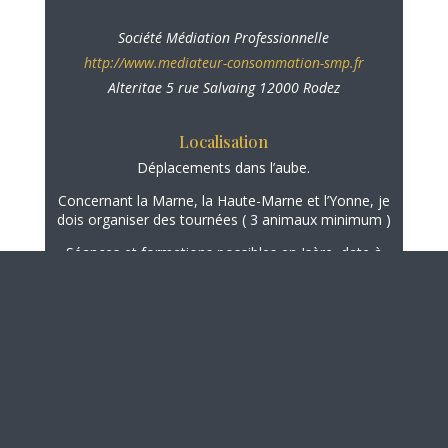
Société Médiation Professionnelle
http://www.mediateur-consommation-smp.fr
Alteritae 5 rue Salvaing 12000 Rodez
Localisation
Déplacements dans l’aube.
Concernant la Marne, la Haute-Marne et l’Yonne, je
dois organiser des tournées ( 3 animaux minimum )
Séances et formations possibles en Isère, date à
convenir ensemble.
N’hésitez pas à me contacter via le
formulaire de
contact
Copyright © 2026 All Rights Reserved.
Mentions légales
|
Politique de confidentialité
|
CGV