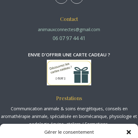
Contact
animauxconnectes@gmail.com
06 07 97 44 41
ENVIE D’OFFRIR UNE CARTE CADEAU ?
Prestations
Communication animale
&
soins énergétiques
, conseils en
aromathérapie animale
, spécialisée en
biomécanique, physiologie et
podologie équine
,
ateliers / Formations.
Gérer le consentement