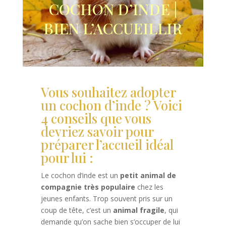
COCHON D’INDE |
BIEN L’ACCUEILLIR
Vous souhaitez adopter
un cochon d’inde ? Voici
4 conseils que vous
devriez savoir pour
préparer l’accueil idéal
pour lui :
Le cochon d’inde est un
petit animal de
compagnie très populaire
chez les
jeunes enfants. Trop souvent pris sur un
coup de tête, c’est un
animal fragile
, qui
demande qu’on sache bien s’occuper de lui