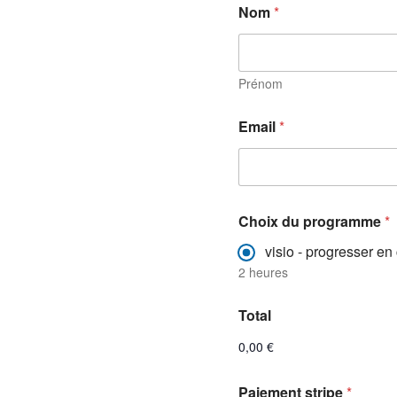
Nom
*
Prénom
Email
*
Choix du programme
*
visio - progresser e
2 heures
Total
0,00 €
C
Paiement stripe
*
h