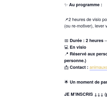
✨
Au programme :
📌2 heures de visio p
(ou re-motiver), lever
📅
Durée : 2 heures
💻
En visio
📍
Réservé aux perso
personne.)
📩
animaux
Contact :
🌟
Un moment de part
JE M’INSCRIS ↓↓↓ (p