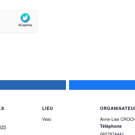
artagez
LS
LIEU
ORGANISATEU
Visio
Anne-Lise CROC
Téléphone
025
0607974441