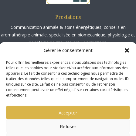
Prestations
Communication animale
&
soins énergétiques
, conseils en
aromathérapie animale
, spécialisée en
biomécanique, physiologie et
podologie équine
,
ateliers / Formations.
Gérer le consentement
Société Médiation Professionnelle
Pour offrir les meilleures expériences, nous utilisons des technologies
http://www.mediateur-consommation-smp.fr
telles que les cookies pour stocker et/ou accéder aux informations des
2 Rue Marc Sangnier, 33130 Bègle
s
appareils. Le fait de consentir à ces technologies nous permettra de
traiter des données telles que le comportement de navigation ou les ID
uniques sur ce site. Le fait de ne pas consentir ou de retirer son
Localisation
consentement peut avoir un effet négatif sur certaines caractéristiques
et fonctions.
Déplacements dans l’aube.
Concernant la Marne, la Haute-Marne et l’Yonne, je dois organiser
Accepter
des tournées ( 3 animaux minimum )
Séances et formations possibles en Isère, date à convenir ensemble.
Refuser
Copyright © 2026 All Rights Reserved.
N’hésitez pas à me contacter via le
formulaire de contact