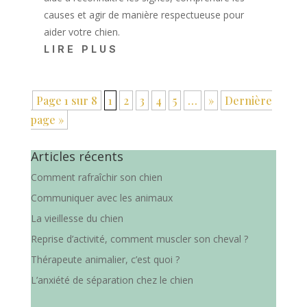
causes et agir de manière respectueuse pour
aider votre chien.
LIRE PLUS
Page 1 sur 8
1
2
3
4
5
…
»
Dernière
page »
Articles récents
Comment rafraîchir son chien
Communiquer avec les animaux
La vieillesse du chien
Reprise d’activité, comment muscler son cheval ?
Thérapeute animalier, c’est quoi ?
L’anxiété de séparation chez le chien