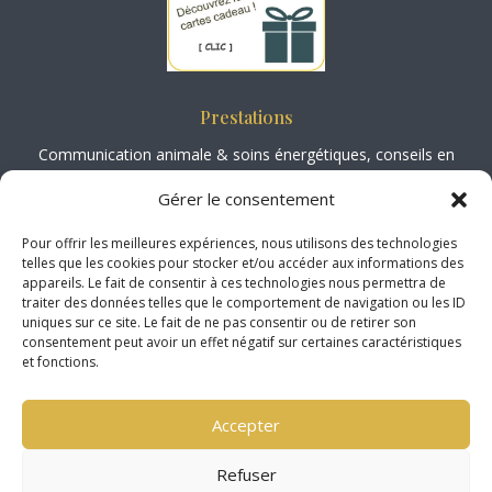
Prestations
Communication animale
&
soins énergétiques
, conseils en
aromathérapie animale
, spécialisée en
biomécanique, physiologie et
Gérer le consentement
podologie équine
,
ateliers / Formations.
Pour offrir les meilleures expériences, nous utilisons des technologies
telles que les cookies pour stocker et/ou accéder aux informations des
Société Médiation Professionnelle
appareils. Le fait de consentir à ces technologies nous permettra de
http://www.mediateur-consommation-smp.fr
traiter des données telles que le comportement de navigation ou les ID
2 Rue Marc Sangnier, 33130 Bègle
s
uniques sur ce site. Le fait de ne pas consentir ou de retirer son
consentement peut avoir un effet négatif sur certaines caractéristiques
et fonctions.
Localisation
Déplacements dans l’aube.
Accepter
Concernant la Marne, la Haute-Marne et l’Yonne, je dois organiser
des tournées ( 3 animaux minimum )
Refuser