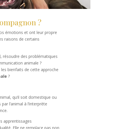
 compagnon ?
os émotions et ont leur propre
es raisons de certains
al, résoudre des problématiques
ommunication animale ?
 les bienfaits de cette approche
male
?
imal, qu’il soit domestique ou
ar l’animal à l’interprète
ance.
es apprentissages
alité. Elle ne remplace pas non