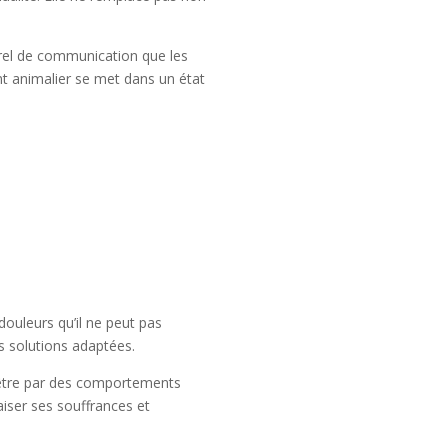
rel de communication que les
nt animalier se met dans un état
douleurs qu’il ne peut pas
s solutions adaptées.
être par des comportements
aiser ses souffrances et