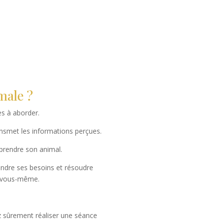
male ?
es à aborder.
nsmet les informations perçues.
prendre son animal.
endre ses besoins et résoudre
à vous-même.
z sûrement réaliser une séance