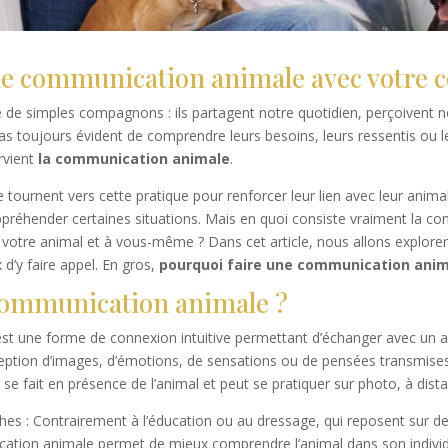
ne communication animale avec votre
 de simples compagnons : ils partagent notre quotidien, perçoivent n
 pas toujours évident de comprendre leurs besoins, leurs ressentis ou l
rvient
la communication animale
.
 tournent vers cette pratique pour renforcer leur lien avec leur anim
éhender certaines situations. Mais en quoi consiste vraiment la c
votre animal et à vous-même ? Dans cet article, nous allons explorer
x d’y faire appel. En gros,
pourquoi faire une communication ani
 communication animale ?
st une forme de connexion intuitive permettant d’échanger avec un an
ception d’images, d’émotions, de sensations ou de pensées transmises p
e fait en présence de l’animal et peut se pratiquer sur photo, à dist
hes : Contrairement à l’éducation ou au dressage, qui reposent sur d
ion animale permet de mieux comprendre l’animal dans son individu