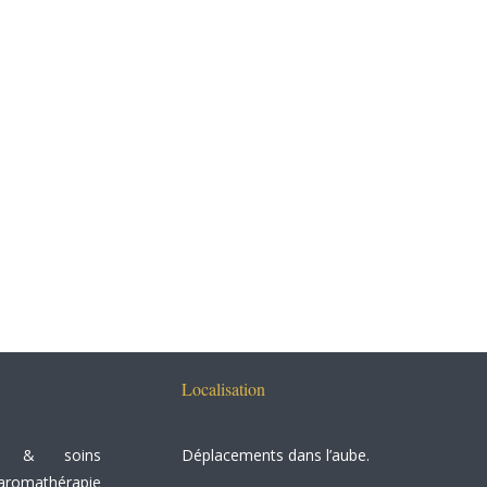
Localisation
&
soins
Déplacements dans l’aube.
aromathérapie