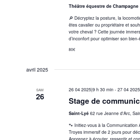
Théâtre équestre de Champagne
🔎 Décryptez la posture, la locomot
êtes cavalier ou propriétaire et so
votre cheval ? Cette journée immers
d’inconfort pour optimiser son bien-
80€
avril 2025
26 04 2025|9 h 30 min
-
27 04 2025
SAM
26
Stage de communica
Saint-Lyé
62 rue Jeanne d'Arc, Sai
🐾 Initiez-vous à la Communication
Troyes immersif de 2 jours pour dé
Apprenez à écouter, ressentir et 