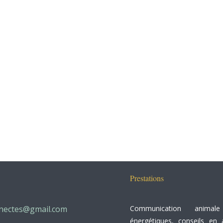
Prestations
nectes@gmail.com
Communication animale
énergétiques
, conseils en