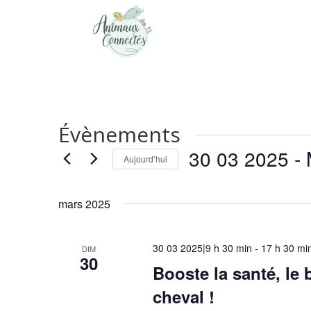
Évènements
30 03 2025
 - 
Aujourd’hui
Sélectionnez
une
mars 2025
date.
30 03 2025|9 h 30 min
-
17 h 30 mi
DIM
30
Booste la santé, le 
cheval !