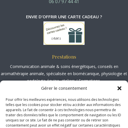
06 07 97 44 41
ENVIE D’OFFRIR UNE CARTE CADEAU ?
Prestations
Communication animale
&
soins énergétiques
, conseils en
aromathérapie animale
, spécialisée en
biomécanique, physiologie et
podologie équine
,
ateliers / Formations.
Gérer le consentement
Société Médiation Professionnelle
Pour offrir les meilleures expériences, nous utilisons des technologies
http://www.mediateur-consommation-smp.fr
telles que les cookies pour stocker et/ou accéder aux informations des
appareils. Le fait de consentir à ces technologies nous permettra de
2 Rue Marc Sangnier, 33130 Bègle
s
traiter des données telles que le comportement de navigation ou les ID
uniques sur ce site. Le fait de ne pas consentir ou de retirer son
Localisation
consentement peut avoir un effet négatif sur certaines caractéristiques