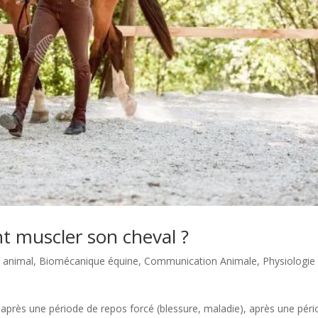
nt muscler son cheval ?
e animal
,
Biomécanique équine
,
Communication Animale
,
Physiologie
 une période de repos forcé (blessure, maladie), après une péri